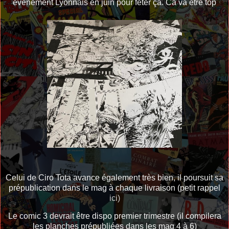
évènement Lyonnais en juin pour fêter ça. Ca va être top
Celui de Ciro Tota avance également très bien, il poursuit sa
prépublication dans le mag à chaque livraison (petit rappel
ici)
Le comic 3 devrait être dispo premier trimestre (il compilera
les planches prépubliées dans les mag 4 à 6)