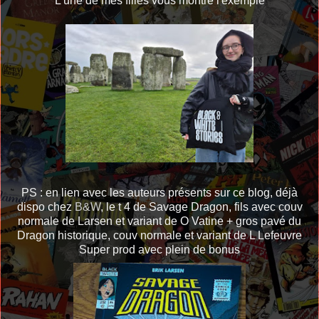
L'une de mes filles vous montre l'exemple
PS : en lien avec les auteurs présents sur ce blog, déjà
dispo chez
B&W
, le t 4 de Savage Dragon, fils avec couv
normale de Larsen et variant de O Vatine + gros pavé du
Dragon historique, couv normale et variant de L Lefeuvre
Super prod avec plein de bonus