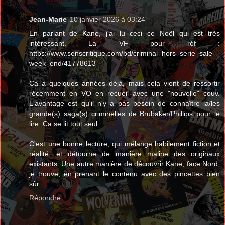
Jean-Marie
10 janvier 2026 à 03:24
En parlant de Kane, j'ai lu ceci ce Noël qui est très
intéressant. La VF pour réf :
https://www.senscritique.com/bd/criminal_hors_serie_sale_
week_end/41778613
Ca a quelques années déjà, mais cela vient de ressortir
récemment en VO en recueil avec une "nouvelle" couv.
L'avantage est qu'il n'y a pas besoin de connaître la/les
grande(s) saga(s) criminelles de Brubaker/Phillips pour le
lire. Ca se lit tout seul.
C'est une bonne lecture, qui mélange habilement fiction et
réalité, et détourne de manière maline des originaux
existants. Une autre manière de découvrir Kane, face Nord,
je trouve, en prenant le contenu avec des pincettes bien
sûr.
Répondre