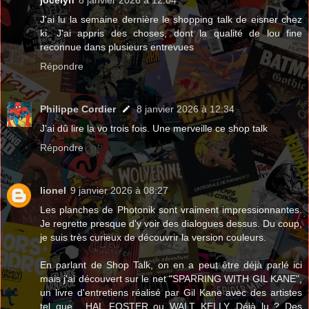
J'ai lu la semaine dernière le shopping talk de eisner chez
ki. J'ai appris des choses, dont la qualité de lou fine
reconnue dans plusieurs entrevues
Répondre
Philippe Cordier
8 janvier 2026 à 12:34
J'ai dû lire la vo trois fois. Une merveille ce shop talk
Répondre
lionel
9 janvier 2026 à 08:27
Les planches de Photonik sont vraiment impressionnantes.
Je regrette presque d'y voir des dialogues dessus. Du coup,
je suis très curieux de découvrir la version couleurs.
En parlant de Shop Talk, on en a peut être déjà parlé ici
mais j'ai découvert sur le net "SPARRING WITH GIL KANE",
un livre d'entretiens réalisé par Gil Kane avec des artistes
tel que... HAL FOSTER ou WALT KELLY. Déjà lu ? Des