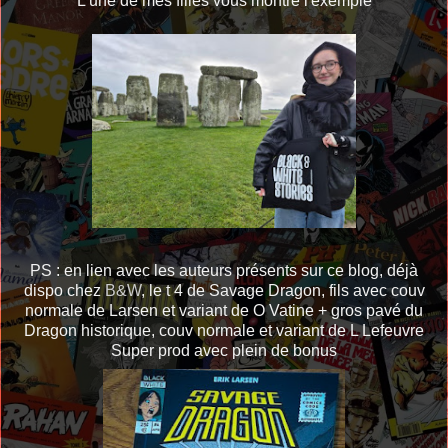
L'une de mes filles vous montre l'exemple
PS : en lien avec les auteurs présents sur ce blog, déjà
dispo chez
B&W
, le t 4 de Savage Dragon, fils avec couv
normale de Larsen et variant de O Vatine + gros pavé du
Dragon historique, couv normale et variant de L Lefeuvre
Super prod avec plein de bonus