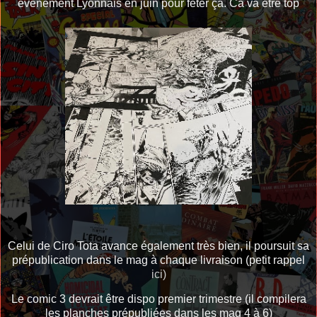
évènement Lyonnais en juin pour fêter ça. Ca va être top
Celui de Ciro Tota avance également très bien, il poursuit sa
prépublication dans le mag à chaque livraison (petit rappel
ici)
Le comic 3 devrait être dispo premier trimestre (il compilera
les planches prépubliées dans les mag 4 à 6)