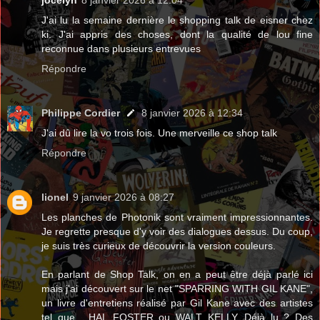
J'ai lu la semaine dernière le shopping talk de eisner chez
ki. J'ai appris des choses, dont la qualité de lou fine
reconnue dans plusieurs entrevues
Répondre
Philippe Cordier
8 janvier 2026 à 12:34
J'ai dû lire la vo trois fois. Une merveille ce shop talk
Répondre
lionel
9 janvier 2026 à 08:27
Les planches de Photonik sont vraiment impressionnantes.
Je regrette presque d'y voir des dialogues dessus. Du coup,
je suis très curieux de découvrir la version couleurs.
En parlant de Shop Talk, on en a peut être déjà parlé ici
mais j'ai découvert sur le net "SPARRING WITH GIL KANE",
un livre d'entretiens réalisé par Gil Kane avec des artistes
tel que... HAL FOSTER ou WALT KELLY. Déjà lu ? Des