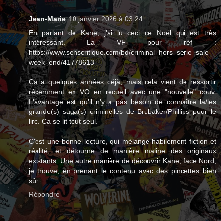
Jean-Marie
10 janvier 2026 à 03:24
En parlant de Kane, j'ai lu ceci ce Noël qui est très
intéressant. La VF pour réf :
https://www.senscritique.com/bd/criminal_hors_serie_sale_
week_end/41778613
Ca a quelques années déjà, mais cela vient de ressortir
récemment en VO en recueil avec une "nouvelle" couv.
L'avantage est qu'il n'y a pas besoin de connaître la/les
grande(s) saga(s) criminelles de Brubaker/Phillips pour le
lire. Ca se lit tout seul.
C'est une bonne lecture, qui mélange habilement fiction et
réalité, et détourne de manière maline des originaux
existants. Une autre manière de découvrir Kane, face Nord,
je trouve, en prenant le contenu avec des pincettes bien
sûr.
Répondre